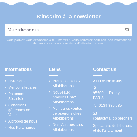
S'inscrire à la newsletter
Vous pouvez vous désinscrire à tout moment. Vous trouverez pour cela nos informations
de contact dans les conditions d'utilisation du site.
Informations
Liens
Contact us
Livraisons
Promotions chez
ALLOBIBERONS
Allobiberons
Mentions légales
Nouveaux
95500 le Thillay -
Paiement
produits Chez
PARIS
Sécurisé
Allobiberons
Conditions
0139 889 785
Meilleures ventes
générales de
de biberons chez
Vente
Allobiberons
contact@allobiberons.fr
A propos de nous
Nos Marques chez
Spécialiste du biberons
Nos Partenaires
Allobiberons
et de l'allaitement