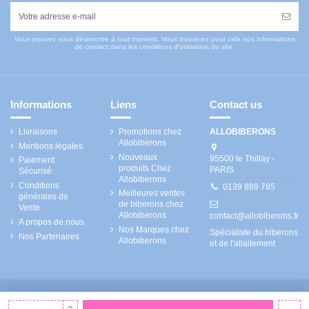
Vous pouvez vous désinscrire à tout moment. Vous trouverez pour cela nos informations
de contact dans les conditions d'utilisation du site.
Informations
Liens
Contact us
Livraisons
Promotions chez
ALLOBIBERONS
Allobiberons
Mentions légales
Nouveaux
95500 le Thillay -
Paiement
produits Chez
PARIS
Sécurisé
Allobiberons
Conditions
0139 889 785
Meilleures ventes
générales de
de biberons chez
Vente
Allobiberons
contact@allobiberons.fr
A propos de nous
Nos Marques chez
Spécialiste du biberons
Nos Partenaires
Allobiberons
et de l'allaitement
Allobiberons
2026 propulsé par
BGR DIGITAL