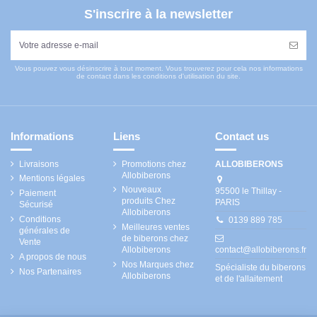
S'inscrire à la newsletter
Vous pouvez vous désinscrire à tout moment. Vous trouverez pour cela nos informations
de contact dans les conditions d'utilisation du site.
Informations
Liens
Contact us
Livraisons
Promotions chez
ALLOBIBERONS
Allobiberons
Mentions légales
Nouveaux
95500 le Thillay -
Paiement
produits Chez
PARIS
Sécurisé
Allobiberons
Conditions
0139 889 785
Meilleures ventes
générales de
de biberons chez
Vente
Allobiberons
contact@allobiberons.fr
A propos de nous
Nos Marques chez
Spécialiste du biberons
Nos Partenaires
Allobiberons
et de l'allaitement