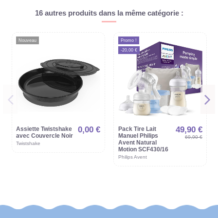
16 autres produits dans la même catégorie :
Nouveau
Promo !
-20,00 €
0,00 €
49,90 €
Assiette Twistshake
Pack Tire Lait
avec Couvercle Noir
Manuel Philips
69,90 €
Avent Natural
Twistshake
Motion SCF430/16
Philips Avent