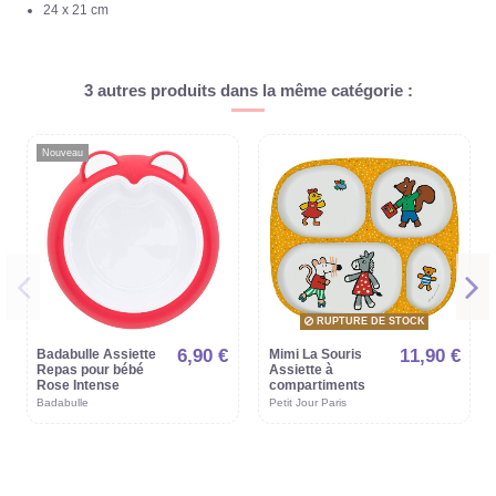
24 x 21 cm
3 autres produits dans la même catégorie :
Nouveau
RUPTURE DE STOCK
6,90 €
11,90 €
Badabulle Assiette
Mimi La Souris
Repas pour bébé
Assiette à
Rose Intense
compartiments
Badabulle
Petit Jour Paris