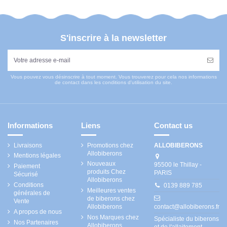
S'inscrire à la newsletter
Vous pouvez vous désinscrire à tout moment. Vous trouverez pour cela nos informations
de contact dans les conditions d'utilisation du site.
Informations
Liens
Contact us
Livraisons
Promotions chez
ALLOBIBERONS
Allobiberons
Mentions légales
Nouveaux
95500 le Thillay -
Paiement
produits Chez
PARIS
Sécurisé
Allobiberons
Conditions
0139 889 785
Meilleures ventes
générales de
de biberons chez
Vente
Allobiberons
contact@allobiberons.fr
A propos de nous
Nos Marques chez
Spécialiste du biberons
Nos Partenaires
Allobiberons