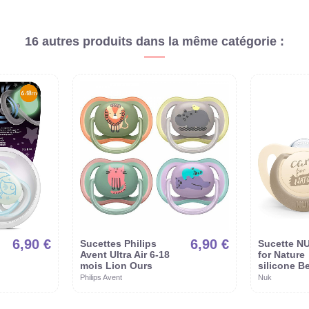
16 autres produits dans la même catégorie :
6,90 €
6,90 €
Sucettes Philips
Sucette N
Avent Ultra Air 6-18
for Nature
mois Lion Ours
silicone B
Philips Avent
Nuk