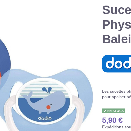
Suce
Phys
Bale
Les sucettes ph
pour apaiser b
EN STOCK
5,90 €
Expéditions so