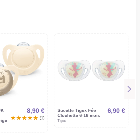
8,90 €
6,90 €
UK
Sucette Tigex Fée
Clochette 6-18 mois
(1)
eige
Tigex
P