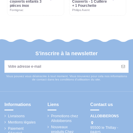
couverts enfants 3
Couverts - 1 Cuillère
piéces inox
+ 1 Fourchette
Fontignac
Philips Avent
S'inscrire à la newsletter
Vous pouvez vous désinscrire à tout moment. Vous trouverez pour cela nos informations
de contact dans les conditions d'utilisation du site.
Informations
Liens
Contact us
Livraisons
Promotions chez
ALLOBIBERONS
Allobiberons
Mentions légales
Nouveaux
95500 le Thillay -
Paiement
produits Chez
PARIS