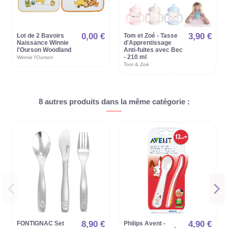
0,00 €
3,90 €
Lot de 2 Bavoirs
Tom et Zoé - Tasse
Naissance Winnie
d'Apprentissage
l'Ourson Woodland
Anti-fuites avec Bec
- 210 ml
Winnie l'Ourson
Tom & Zoé
8 autres produits dans la même catégorie :
8,90 €
4,90 €
FONTIGNAC Set
Philips Avent -