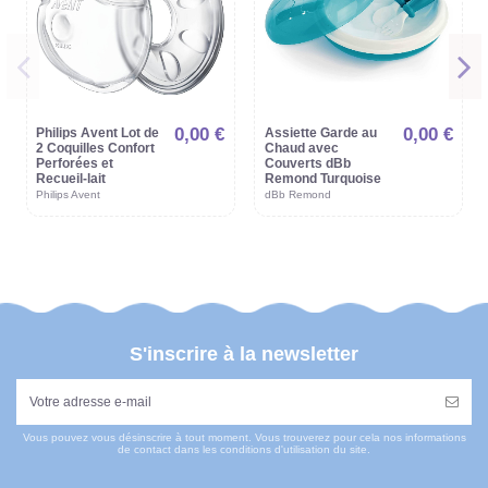
0,00 €
0,00 €
Philips Avent Lot de
Assiette Garde au
2 Coquilles Confort
Chaud avec
Perforées et
Couverts dBb
Recueil-lait
Remond Turquoise
Philips Avent
dBb Remond
S'inscrire à la newsletter
Vous pouvez vous désinscrire à tout moment. Vous trouverez pour cela nos informations
de contact dans les conditions d'utilisation du site.