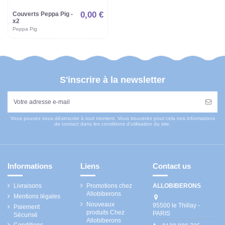
0,00 €
Couverts Peppa Pig -
x2
Peppa Pig
S'inscrire à la newsletter
Vous pouvez vous désinscrire à tout moment. Vous trouverez pour cela nos informations
de contact dans les conditions d'utilisation du site.
Informations
Liens
Contact us
Livraisons
Promotions chez
ALLOBIBERONS
Allobiberons
Mentions légales
Nouveaux
95500 le Thillay -
Paiement
produits Chez
PARIS
Sécurisé
Allobiberons